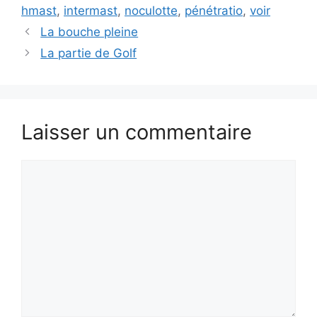
hmast
,
intermast
,
noculotte
,
pénétratio
,
voir
La bouche pleine
La partie de Golf
Laisser un commentaire
Commentaire