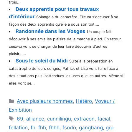
trois...
Deux apprentis pour tous travaux
d’intérieur
Solange a du caractère. Elle va s'occuper à sa
façon des deux apprentis qu'elle a sous son toit....
Randonnée dans les Vosges
Un couple fait
découvrir à ses amis les plaisirs de la marche à pied. En retour,
ceux-ci vont se charger de leur faire découvrir d'autres
plaisirs....
Sous le soleil du Midi
Suite à la préparation en
catastrophe de leurs congés, Patrick et Lise vont faire face à
des situations plus inattendues les unes que les autres. Même si
elles vont se...
Catégories
Avec plusieurs hommes
,
Hétéro
,
Voyeur /
Exhibition
Étiquettes
69
,
alliance
,
cunnilingu
,
extracon
,
facial
,
fellation
,
fh
,
fhh
,
fhhh
,
fsodo
,
gangbang
,
grp
,