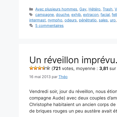
Catégories
Avec plusieurs hommes
,
Gay
,
Hétéro
,
Trash
,
V
Étiquettes
campagne
,
douche
,
exhib
,
extracon
,
facial
,
fel
intermast
,
nympho
,
odeurs
,
pénétratio
,
sales
,
uro
5 commentaires
Un réveillon imprév
(
721
votes, moyenne :
3,81
sur 
16 mai 2013
par
Théo
Vendredi soir, jour du réveillon, nous ét
compagne Aude) avec deux couples d’amis,
Christophe habitaient un ancien corps d
de briques rouges un peu austère avait 