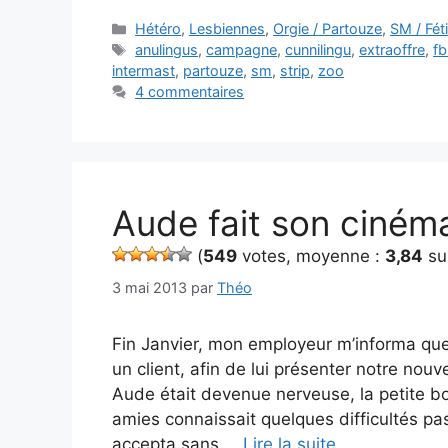
Catégories
Hétéro
,
Lesbiennes
,
Orgie / Partouze
,
SM / Fét
Étiquettes
anulingus
,
campagne
,
cunnilingu
,
extraoffre
,
fb
intermast
,
partouze
,
sm
,
strip
,
zoo
4 commentaires
Aude fait son ciném
(
549
votes, moyenne :
3,84
su
3 mai 2013
par
Théo
Fin Janvier, mon employeur m’informa que
un client, afin de lui présenter notre nou
Aude était devenue nerveuse, la petite bo
amies connaissait quelques difficultés pas
accepta sans …
Lire la suite