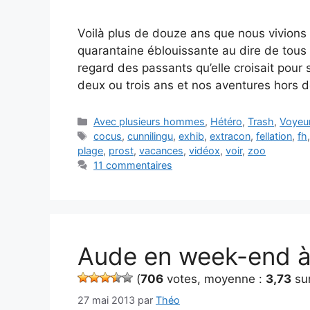
Voilà plus de douze ans que nous vivions 
quarantaine éblouissante au dire de tous c
regard des passants qu’elle croisait pour
deux ou trois ans et nos aventures hors 
Catégories
Avec plusieurs hommes
,
Hétéro
,
Trash
,
Voyeur
Étiquettes
cocus
,
cunnilingu
,
exhib
,
extracon
,
fellation
,
fh
plage
,
prost
,
vacances
,
vidéox
,
voir
,
zoo
11 commentaires
Aude en week-end à 
(
706
votes, moyenne :
3,73
sur
27 mai 2013
par
Théo