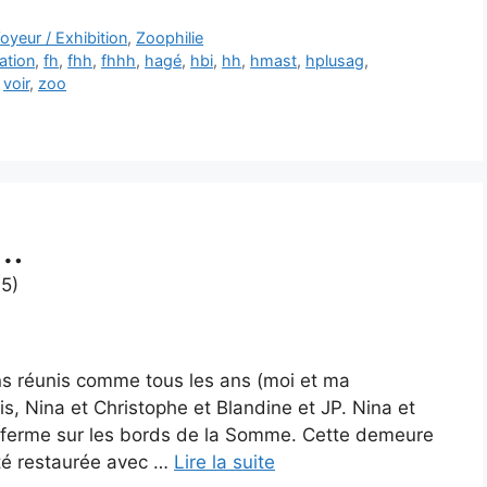
oyeur / Exhibition
,
Zoophilie
lation
,
fh
,
fhh
,
fhhh
,
hagé
,
hbi
,
hh
,
hmast
,
hplusag
,
,
voir
,
zoo
u…
5)
ions réunis comme tous les ans (moi et ma
 Nina et Christophe et Blandine et JP. Nina et
e ferme sur les bords de la Somme. Cette demeure
été restaurée avec …
Lire la suite