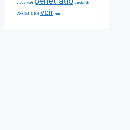
pénétratio
préservati
sandwich
voir
vacances
zoo