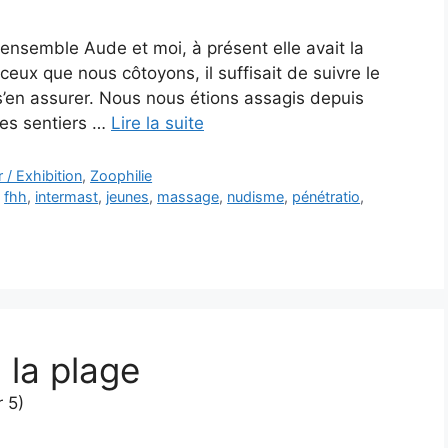
ensemble Aude et moi, à présent elle avait la
eux que nous côtoyons, il suffisait de suivre le
 s’en assurer. Nous nous étions assagis depuis
des sentiers …
Lire la suite
 / Exhibition
,
Zoophilie
,
fhh
,
intermast
,
jeunes
,
massage
,
nudisme
,
pénétratio
,
la plage
 5)