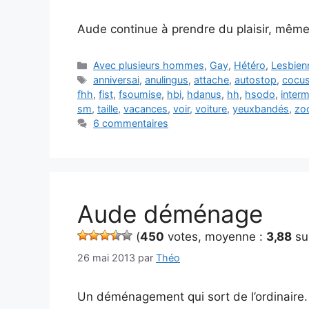
Aude continue à prendre du plaisir, même 
Catégories
Avec plusieurs hommes
,
Gay
,
Hétéro
,
Lesbien
Étiquettes
anniversai
,
anulingus
,
attache
,
autostop
,
cocu
fhh
,
fist
,
fsoumise
,
hbi
,
hdanus
,
hh
,
hsodo
,
inter
sm
,
taille
,
vacances
,
voir
,
voiture
,
yeuxbandés
,
zo
6 commentaires
Aude déménage
(
450
votes, moyenne :
3,88
su
26 mai 2013
par
Théo
Un déménagement qui sort de l’ordinaire.