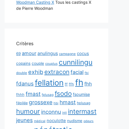
Woodman Casting X
Tous les castings X
de Pierre Woodman
Critères
amour
anulingus
cocus
69
campagne
cunnilingu
copains
couple
couplus
extracon
exhib
facial
double
fbi
fh
fellation
fdanus
fhh
ff
ffh
fsodo
fmast
fsoumise
fhhh
fplusag
grossexe
hmast
fépilée
hplusag
hbi
humour
intermast
inconnu
init
jeunes
noculotte
nudisme
médical
odeurs