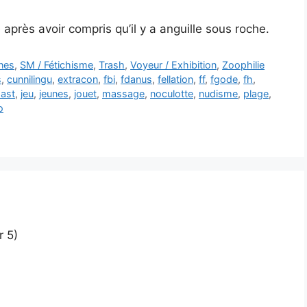
après avoir compris qu’il y a anguille sous roche.
nes
,
SM / Fétichisme
,
Trash
,
Voyeur / Exhibition
,
Zoophilie
s
,
cunnilingu
,
extracon
,
fbi
,
fdanus
,
fellation
,
ff
,
fgode
,
fh
,
mast
,
jeu
,
jeunes
,
jouet
,
massage
,
noculotte
,
nudisme
,
plage
,
o
r 5)