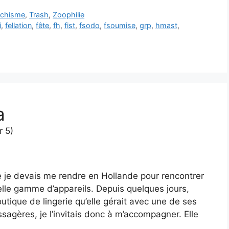
ichisme
,
Trash
,
Zoophilie
i
,
fellation
,
fête
,
fh
,
fist
,
fsodo
,
fsoumise
,
grp
,
hmast
,
a
r 5)
 je devais me rendre en Hollande pour rencontrer
velle gamme d’appareils. Depuis quelques jours,
utique de lingerie qu’elle gérait avec une de ses
sagères, je l’invitais donc à m’accompagner. Elle