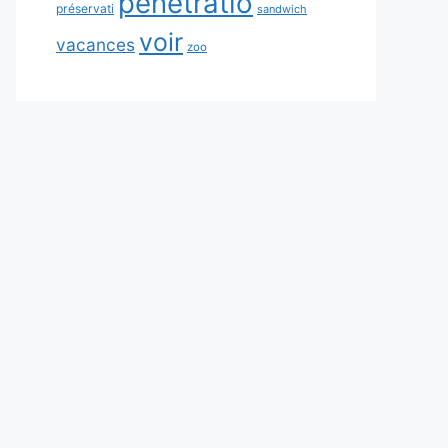
pénétratio
préservati
sandwich
voir
vacances
zoo