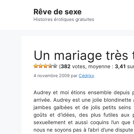
Aller
Rêve de sexe
au
contenu
Histoires érotiques gratuites
Un mariage très
(
382
votes, moyenne :
3,41
sur
4 novembre 2009
par
Cédrixx
Audrey et moi étions ensemble depuis p
arrivée. Audrey est une jolie blondinette
jambes galbées et de jolis petits sein
goûts et d’idées, des plus futiles au
sexuellement et aussi coquins l’un que 
nous ne soyons pas à l’abri d’une dispute