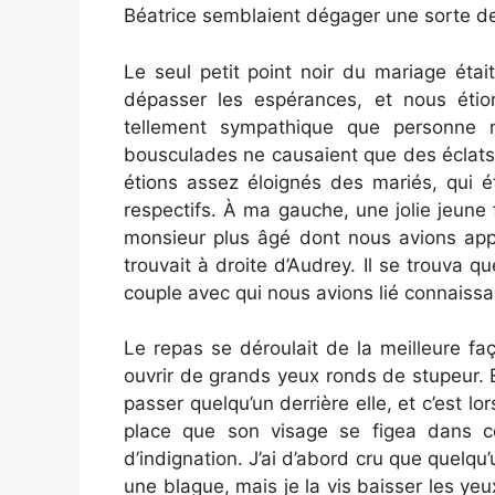
Béatrice semblaient dégager une sorte d
Le seul petit point noir du mariage étai
dépasser les espérances, et nous étion
tellement sympathique que personne ne
bousculades ne causaient que des éclats 
étions assez éloignés des mariés, qui é
respectifs. À ma gauche, une jolie jeune fi
monsieur plus âgé dont nous avions appr
trouvait à droite d’Audrey. Il se trouva qu
couple avec qui nous avions lié connaiss
Le repas se déroulait de la meilleure f
ouvrir de grands yeux ronds de stupeur. El
passer quelqu’un derrière elle, et c’est lo
place que son visage se figea dans
d’indignation. J’ai d’abord cru que quelqu’
une blague, mais je la vis baisser les yeu