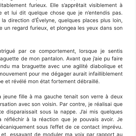
itablement furieux. Elle s’apprêtait visiblement à
e et lui dit quelque chose que je n’entendis pas.
 la direction d’Évelyne, quelques places plus loin,
mme un regard furieux, et plongea les yeux dans son
intrigué par ce comportement, lorsque je sentis
aguette de mon pantalon. Avant que j’aie pu faire
endu ma braguette avec une agilité diabolique et
 mouvement pour me dégager aurait infailliblement
 et révélé mon état fortement débraillé.
La jeune fille à ma gauche tenait son verre à deux
ation avec son voisin. Par contre, je réalisai que
 disparaissait sous la nappe. J’ai mis quelques
à réfléchir à la réaction que je pouvais avoir. Je
caniquement sous l’effet de ce contact imprévu.
, et, essayant de moduler ma voix par rapport au