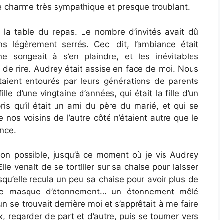
e charme très sympathique et presque troublant.
t la table du repas. Le nombre d’invités avait dû
s légèrement serrés. Ceci dit, l’ambiance était
 songeait à s’en plaindre, et les inévitables
de rire. Audrey était assise en face de moi. Nous
taient entourés par leurs générations de parents
lle d’une vingtaine d’années, qui était la fille d’un
is qu’il était un ami du père du marié, et qui se
e nos voisins de l’autre côté n’étaient autre que le
ance.
açon possible, jusqu’à ce moment où je vis Audrey
le venait de se tortiller sur sa chaise pour laisser
rsqu’elle recula un peu sa chaise pour avoir plus de
 ce masque d’étonnement… un étonnement mêlé
un se trouvait derrière moi et s’apprêtait à me faire
x, regarder de part et d’autre, puis se tourner vers