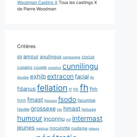
Woodman Casting X
Tous les castings X
de Pierre Woodman
Critères
amour
anulingus
cocus
69
campagne
cunnilingu
copains
couple
couplus
extracon
exhib
facial
double
fbi
fh
fellation
fdanus
fhh
ff
ffh
fsodo
fmast
fsoumise
fhhh
fplusag
grossexe
hmast
fépilée
hplusag
hbi
humour
intermast
inconnu
init
jeunes
noculotte
nudisme
médical
odeurs