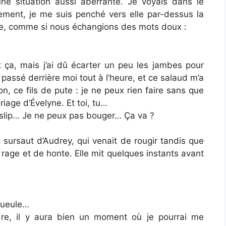
ne situation aussi aberrante. Je voyais dans le
ement, je me suis penché vers elle par-dessus la
se, comme si nous échangions des mots doux :
 ça, mais j’ai dû écarter un peu les jambes pour
assé derrière moi tout à l’heure, et ce salaud m’a
son, ce fils de pute : je ne peux rien faire sans que
riage d’Évelyne. Et toi, tu…
u slip… Je ne peux pas bouger… Ça va ?
 sursaut d’Audrey, qui venait de rougir tandis que
 rage et de honte. Elle mit quelques instants avant
 gueule…
re, il y aura bien un moment où je pourrai me