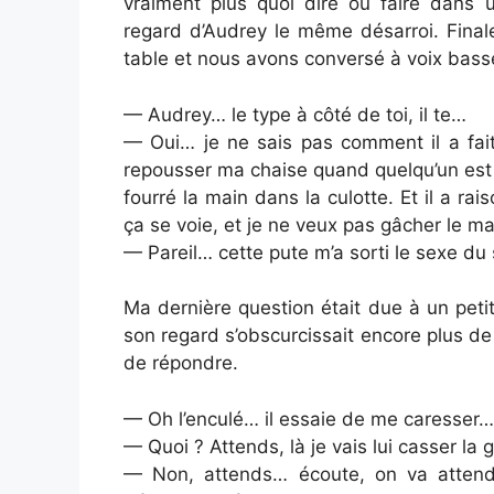
vraiment plus quoi dire ou faire dans u
regard d’Audrey le même désarroi. Final
table et nous avons conversé à voix bas
— Audrey… le type à côté de toi, il te…
— Oui… je ne sais pas comment il a fait
repousser ma chaise quand quelqu’un est p
fourré la main dans la culotte. Et il a rai
ça se voie, et je ne veux pas gâcher le ma
— Pareil… cette pute m’a sorti le sexe d
Ma dernière question était due à un petit
son regard s’obscurcissait encore plus de
de répondre.
— Oh l’enculé… il essaie de me caresser…
— Quoi ? Attends, là je vais lui casser la
— Non, attends… écoute, on va attend