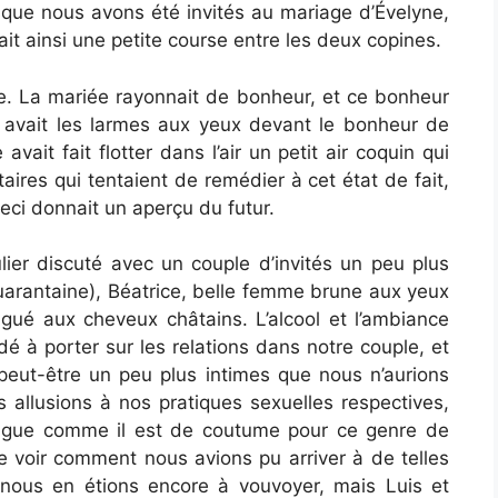
sque nous avons été invités au mariage d’Évelyne,
it ainsi une petite course entre les deux copines.
te. La mariée rayonnait de bonheur, et ce bonheur
y avait les larmes aux yeux devant le bonheur de
ait fait flotter dans l’air un petit air coquin qui
taires qui tentaient de remédier à cet état de fait,
ci donnait un aperçu du futur.
ulier discuté avec un couple d’invités un peu plus
quarantaine), Béatrice, belle femme brune aux yeux
ngué aux cheveux châtains. L’alcool et l’ambiance
dé à porter sur les relations dans notre couple, et
 peut-être un peu plus intimes que nous n’aurions
 allusions à nos pratiques sexuelles respectives,
vague comme il est de coutume pour ce genre de
 de voir comment nous avions pu arriver à de telles
nous en étions encore à vouvoyer, mais Luis et