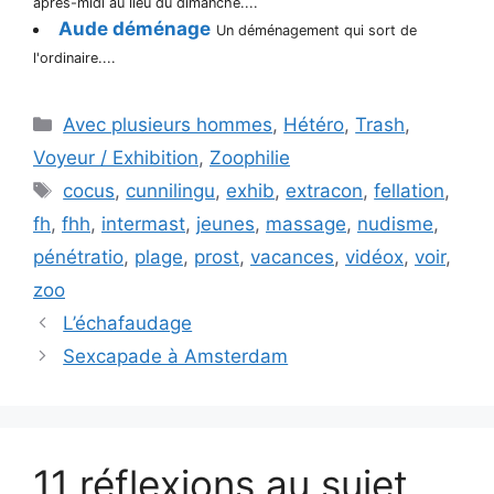
après-midi au lieu du dimanche....
Aude déménage
Un déménagement qui sort de
l'ordinaire....
Catégories
Avec plusieurs hommes
,
Hétéro
,
Trash
,
Voyeur / Exhibition
,
Zoophilie
Étiquettes
cocus
,
cunnilingu
,
exhib
,
extracon
,
fellation
,
fh
,
fhh
,
intermast
,
jeunes
,
massage
,
nudisme
,
pénétratio
,
plage
,
prost
,
vacances
,
vidéox
,
voir
,
zoo
L’échafaudage
Sexcapade à Amsterdam
11 réflexions au sujet