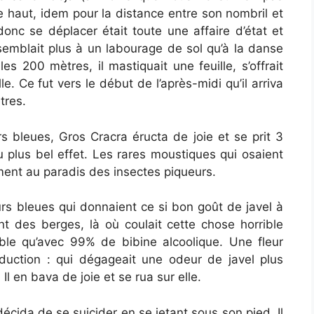
que haut, idem pour la distance entre son nombril et
donc se déplacer était toute une affaire d’état et
ssemblait plus à un labourage de sol qu’à la danse
es 200 mètres, il mastiquait une feuille, s’offrait
e. Ce fut vers le début de l’après-midi qu’il arriva
tres.
rs bleues, Gros Cracra éructa de joie et se prit 3
du plus bel effet. Les rares moustiques qui osaient
tement au paradis des insectes piqueurs.
urs bleues qui donnaient ce si bon goût de javel à
t des berges, là où coulait cette chose horrible
able qu’avec 99% de bibine alcoolique. Une fleur
duction : qui dégageait une odeur de javel plus
Il en bava de joie et se rua sur elle.
écida de se suicider en se jetant sous son pied. Il