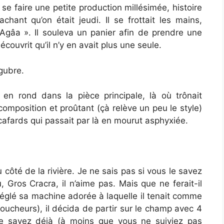
se faire une petite production millésimée, histoire
chant qu’on était jeudi. Il se frottait les mains,
 Agâa ». Il souleva un panier afin de prendre une
couvrit qu’il n’y en avait plus une seule.
ugubre.
a en rond dans la pièce principale, là où trônait
omposition et proûtant (çà relève un peu le style)
cafards qui passait par là en mourut asphyxiée.
 du côté de la rivière. Je ne sais pas si vous le savez
u, Gros Cracra, il n’aime pas. Mais que ne ferait-il
réglé sa machine adorée à laquelle il tenait comme
 loucheurs), il décida de partir sur le champ avec 4
e savez déjà (à moins que vous ne suiviez pas