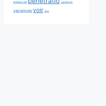
pénétratio
préservati
sandwich
voir
vacances
zoo