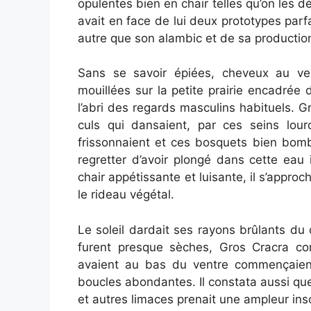
opulentes bien en chair telles qu’on les 
avait en face de lui deux prototypes parfai
autre que son alambic et de sa productio
Sans se savoir épiées, cheveux au ven
mouillées sur la petite prairie encadrée 
l’abri des regards masculins habituels. 
culs qui dansaient, par ces seins lourd
frissonnaient et ces bosquets bien bomb
regretter d’avoir plongé dans cette eau
chair appétissante et luisante, il s’approc
le rideau végétal.
Le soleil dardait ses rayons brûlants du 
furent presque sèches, Gros Cracra con
avaient au bas du ventre commençaient
boucles abondantes. Il constata aussi que 
et autres limaces prenait une ampleur in