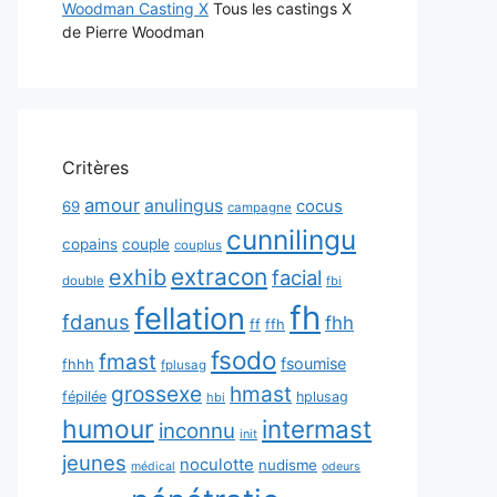
Woodman Casting X
Tous les castings X
de Pierre Woodman
Critères
amour
anulingus
cocus
69
campagne
cunnilingu
copains
couple
couplus
extracon
exhib
facial
double
fbi
fh
fellation
fdanus
fhh
ff
ffh
fsodo
fmast
fsoumise
fhhh
fplusag
grossexe
hmast
fépilée
hplusag
hbi
humour
intermast
inconnu
init
jeunes
noculotte
nudisme
médical
odeurs