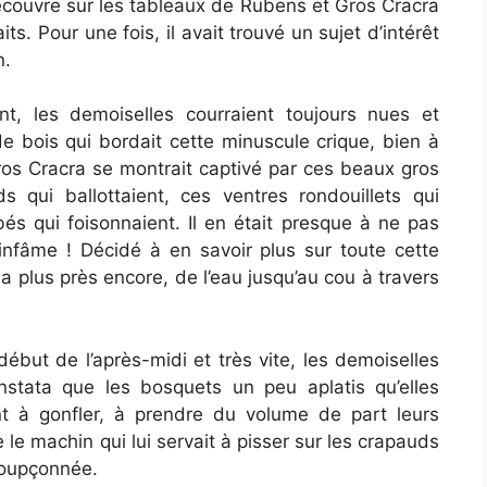
découvre sur les tableaux de Rubens et Gros Cracra
ts. Pour une fois, il avait trouvé un sujet d’intérêt
n.
t, les demoiselles courraient toujours nues et
de bois qui bordait cette minuscule crique, bien à
Gros Cracra se montrait captivé par ces beaux gros
s qui ballottaient, ces ventres rondouillets qui
és qui foisonnaient. Il en était presque à ne pas
 infâme ! Décidé à en savoir plus sur toute cette
ha plus près encore, de l’eau jusqu’au cou à travers
début de l’après-midi et très vite, les demoiselles
stata que les bosquets un peu aplatis qu’elles
 à gonfler, à prendre du volume de part leurs
le machin qui lui servait à pisser sur les crapauds
soupçonnée.