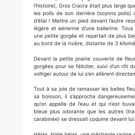
l’histoire), Gros Cracra était plus large 
les poils de son derrière (soyons polis) 
d’étal ! Mettre un pied devant l’autre re
légère et aérienne d’une ballerine. Tous l
une petite gorgée et repartait de plus bell
au bord de la rivière, distante de 3 kilomè
Devant la petite prairie couverte de fleu
gorgées pour se féliciter, suivi d’un rôt 
voltiger autour de lui s’en allèrent direc
Tout à sa joie de ramasser les belles fle
sa boisson, il s’approcha dangereusemen
qu’on appelle de l’eau et qui n’est buv
bleue plus odorante que les autres (tra
carabinée) se dressait coquine devant lui. 
Hélas, triple hélas, une méchante racine d