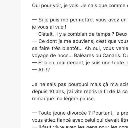
Oui pour voir, je vois. Je sais que comme e
— Si je puis me permettre, vous avez un
je vous ai vue !
— C’était, il y a combien de temps ? Deux
— Ce dont je me souviens, c’est que vous 
se faire très bientôt… Ah oui, vous veni
voyage de noce… Baléares ou Canaris. Oui,
— Et bien, maintenant, je suis une toute j
— Ah !?
Je ne sais pas pourquoi mais çà m’a sci
depuis 10 ans, j’ai vite repris le fil de la
remarqué ma légère pause.
— Toute jeune divorcée ? Pourtant, la pre
vous étiez fiancé avec celui qui devait êt
— Il faut vivre avec les gens pour les con