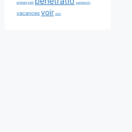
pénétratio
préservati
sandwich
voir
vacances
zoo