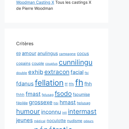
Woodman Casting X
Tous les castings X
de Pierre Woodman
Critères
amour
anulingus
cocus
69
campagne
cunnilingu
copains
couple
couplus
extracon
exhib
facial
double
fbi
fh
fellation
fdanus
fhh
ff
ffh
fsodo
fmast
fsoumise
fhhh
fplusag
grossexe
hmast
fépilée
hplusag
hbi
humour
intermast
inconnu
init
jeunes
noculotte
nudisme
médical
odeurs