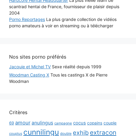
Hardcore Hentai Headquarter
La plus vieille team de
scantrad hentai de France, fournisseur de plaisir depuis
2004
Porno Reportages
La plus grande collection de vidéos
porno amateurs à voir en streaming ou à télécharger
Nos sites porno préférés
Jacquie et Michel TV
Sexe réalité depuis 1999
Woodman Casting X
Tous les castings X de Pierre
Woodman
Critères
amour
anulingus
cocus
69
copains
couple
campagne
cunnilingu
extracon
exhib
couplus
double