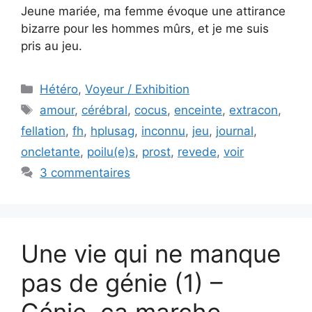
Jeune mariée, ma femme évoque une attirance
bizarre pour les hommes mûrs, et je me suis
pris au jeu.
Catégories
Hétéro
,
Voyeur / Exhibition
Étiquettes
amour
,
cérébral
,
cocus
,
enceinte
,
extracon
,
fellation
,
fh
,
hplusag
,
inconnu
,
jeu
,
journal
,
oncletante
,
poilu(e)s
,
prost
,
revede
,
voir
3 commentaires
Une vie qui ne manque
pas de génie (1) –