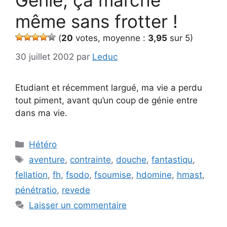
Génie, ça marche
même sans frotter !
(
20
votes, moyenne :
3,95
sur 5)
30 juillet 2002
par
Leduc
Etudiant et récemment largué, ma vie a perdu
tout piment, avant qu’un coup de génie entre
dans ma vie.
Catégories
Hétéro
Étiquettes
aventure
,
contrainte
,
douche
,
fantastiqu
,
fellation
,
fh
,
fsodo
,
fsoumise
,
hdomine
,
hmast
,
pénétratio
,
revede
Laisser un commentaire