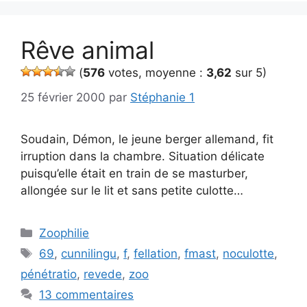
Rêve animal
(
576
votes, moyenne :
3,62
sur 5)
25 février 2000
par
Stéphanie 1
Soudain, Démon, le jeune berger allemand, fit
irruption dans la chambre. Situation délicate
puisqu’elle était en train de se masturber,
allongée sur le lit et sans petite culotte…
Catégories
Zoophilie
Étiquettes
69
,
cunnilingu
,
f
,
fellation
,
fmast
,
noculotte
,
pénétratio
,
revede
,
zoo
13 commentaires