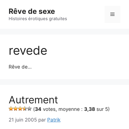
Aller
Rêve de sexe
au
Menu
contenu
Histoires érotiques gratuites
revede
Rêve de…
Autrement
(
34
votes, moyenne :
3,38
sur 5)
21 juin 2005
par
Patrik