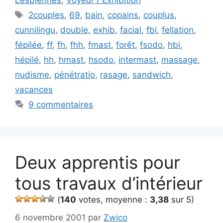
Étiquettes
2couples
,
69
,
bain
,
copains
,
couplus
,
cunnilingu
,
double
,
exhib
,
facial
,
fbi
,
fellation
,
fépilée
,
ff
,
fh
,
fhh
,
fmast
,
forêt
,
fsodo
,
hbi
,
hépilé
,
hh
,
hmast
,
hsodo
,
intermast
,
massage
,
nudisme
,
pénétratio
,
rasage
,
sandwich
,
vacances
9 commentaires
Deux apprentis pour
tous travaux d’intérieur
(
140
votes, moyenne :
3,38
sur 5)
6 novembre 2001
par
Zwico