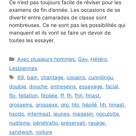
Ce n’est pas toujours facile de réviser pour les
examens de fin d’année. Les occasions de se
divertir entre camarades de classe sont
nombreuses. Ce ne sont pas les possibilités qui
manquent et ils vont se faire un devoir de
toutes les essayer.
Catégories
Avec plusieurs hommes
,
Gay
,
Hétéro
,
Lesbiennes
Étiquettes
69
,
bain
,
chantage
,
copains
,
cunnilingu
,
double
,
douche
,
entreseins
,
essayage
,
facial
,
fbi
,
fellation
,
fépilée
,
ff
,
fh
,
fhh
,
fmast
,
grosseins
,
grossexe
,
grp
,
hbi
,
hépilé
,
hh
,
hmast
,
hsodo
,
intermast
,
jeunes
,
magasin
,
noculotte
,
nudisme
,
pénétratio
,
préservati
,
rasage
,
sandwich
,
voiture