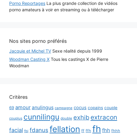
Porno Reportages
La plus grande collection de vidéos
porno amateurs à voir en streaming ou à télécharger
Nos sites porno préférés
Jacquie et Michel TV
Sexe réalité depuis 1999
Woodman Casting X
Tous les castings X de Pierre
Woodman
Critères
amour
anulingus
cocus
69
copains
couple
campagne
cunnilingu
extracon
exhib
couplus
double
fh
fellation
facial
fdanus
fhh
ff
ffh
fhhh
fbi