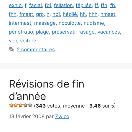
exhib
,
f
,
facial
,
fbi
,
fellation
,
fépilée
,
ff
,
ffh
,
fh
,
fhh
,
fmast
,
grp
,
h
,
hbi
,
hépilé
,
hh
,
hhh
,
hmast
,
intermast
,
massage
,
noculotte
,
nudisme
,
pénétratio
,
plage
,
préservati
,
rasage
,
vacances
,
voir
,
voiture
2 commentaires
Révisions de fin
d’année
(
343
votes, moyenne :
3,46
sur 5)
18 février 2008
par
Zwico