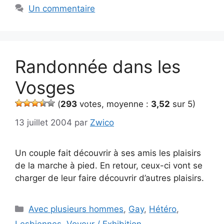
Un commentaire
Randonnée dans les
Vosges
(
293
votes, moyenne :
3,52
sur 5)
13 juillet 2004
par
Zwico
Un couple fait découvrir à ses amis les plaisirs
de la marche à pied. En retour, ceux-ci vont se
charger de leur faire découvrir d’autres plaisirs.
Catégories
Avec plusieurs hommes
,
Gay
,
Hétéro
,
Lesbiennes
,
Voyeur / Exhibition