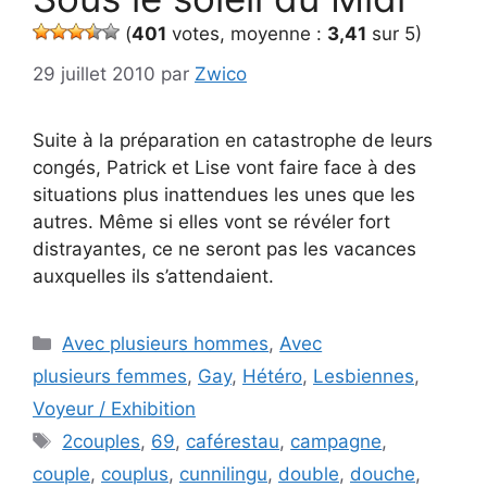
(
401
votes, moyenne :
3,41
sur 5)
29 juillet 2010
par
Zwico
Suite à la préparation en catastrophe de leurs
congés, Patrick et Lise vont faire face à des
situations plus inattendues les unes que les
autres. Même si elles vont se révéler fort
distrayantes, ce ne seront pas les vacances
auxquelles ils s’attendaient.
Catégories
Avec plusieurs hommes
,
Avec
plusieurs femmes
,
Gay
,
Hétéro
,
Lesbiennes
,
Voyeur / Exhibition
Étiquettes
2couples
,
69
,
caférestau
,
campagne
,
couple
,
couplus
,
cunnilingu
,
double
,
douche
,