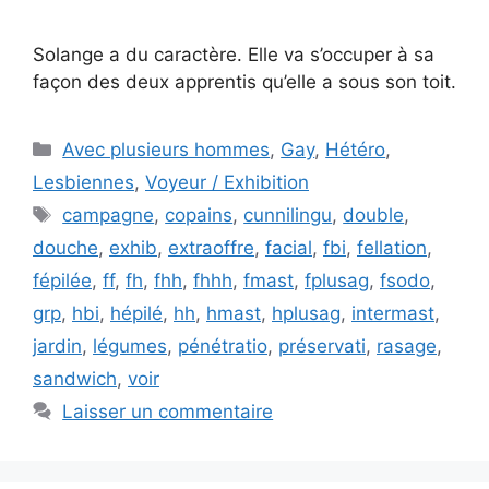
Solange a du caractère. Elle va s’occuper à sa
façon des deux apprentis qu’elle a sous son toit.
Catégories
Avec plusieurs hommes
,
Gay
,
Hétéro
,
Lesbiennes
,
Voyeur / Exhibition
Étiquettes
campagne
,
copains
,
cunnilingu
,
double
,
douche
,
exhib
,
extraoffre
,
facial
,
fbi
,
fellation
,
fépilée
,
ff
,
fh
,
fhh
,
fhhh
,
fmast
,
fplusag
,
fsodo
,
grp
,
hbi
,
hépilé
,
hh
,
hmast
,
hplusag
,
intermast
,
jardin
,
légumes
,
pénétratio
,
préservati
,
rasage
,
sandwich
,
voir
Laisser un commentaire